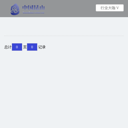
行业大咖 V
总计
0
页
0
记录